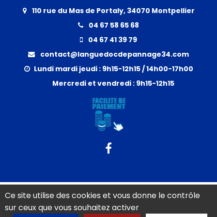
110 rue du Mas de Portaly, 34070 Montpellier
04 67 58 65 68
04 67 41 39 79
contact@languedocdepannage34.com
Lundi mardi jeudi : 9h15-12h15 / 14h00-17h00
Mercredi et vendredi : 9h15-12h15
Activités
Nos actualités
Localités
Réseau et liens
Ce site utilise des cookies et vous donne le contrôle
Mentions légales
sur ceux que vous souhaitez activer
Charte d’utilisation des données