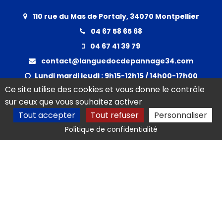
110 rue du Mas de Portaly, 34070 Montpellier
04 67 58 65 68
04 67 41 39 79
contact@languedocdepannage34.com
Lundi mardi jeudi : 9h15-12h15 / 14h00-17h00
Ce site utilise des cookies et vous donne le contrôle
Mercredi et vendredi : 9h15-12h15
sur ceux que vous souhaitez activer
Congés
Tout accepter
Tout refuser
Personnaliser
Fermé le 13 juillet 2026 et du 10 au 15 août 2026 inclus
Politique de confidentialité
×
Activités
Nos actualités
Localités
Réseau et liens
Mentions légales